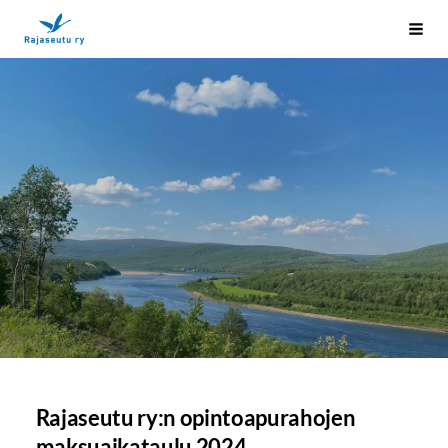
Siirry
Rajaseutu ry
Vali
sivun
sisältöön
Rajaseutu ry:n opintoapurahojen
maksuaikataulu 2024